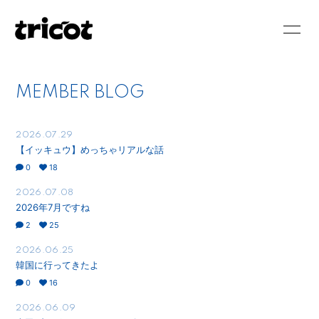
HOME
NEWS
MEMBER BLOG
SCHEDULE
BIOGRAPHY
DISCOGRAPHY
VIDEO
2026.07.29
【イッキュウ】めっちゃリアルな話
BLOG
MOVIE
0
18
2026.07.08
PHOTO
RADIO
2026年7月ですね
2
25
2026.06.25
韓国に行ってきたよ
0
16
会員登録
ログイン
2026.06.09