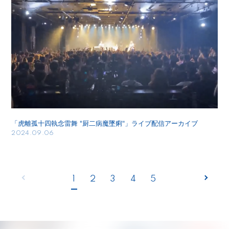
「虎離孤十四執念雷舞 "厨二病魔墜痢"」ライブ配信アーカイブ
2024.09.06
1
2
3
4
5