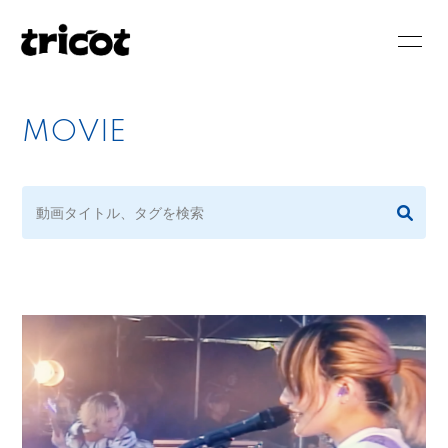
HOME
NEWS
MOVIE
SCHEDULE
BIOGRAPHY
DISCOGRAPHY
VIDEO
BLOG
MOVIE
PHOTO
RADIO
会員登録
ログイン