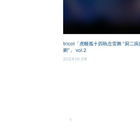
tricot「虎離孤十四執念雷舞 “厨二
痢”」 vol.2
2024.10.08