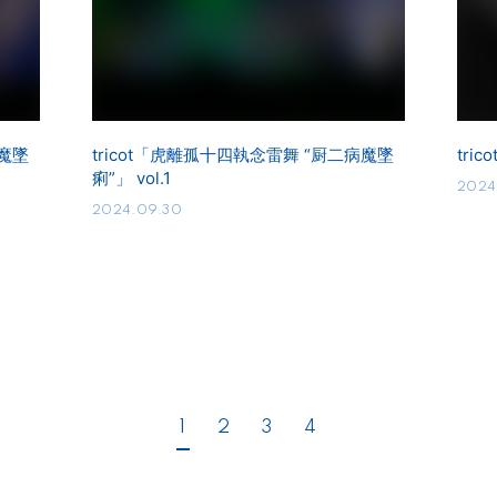
病魔墜
tricot「虎離孤十四執念雷舞 “厨二病魔墜
tri
痢”」 vol.1
2024
2024.09.30
1
2
3
4