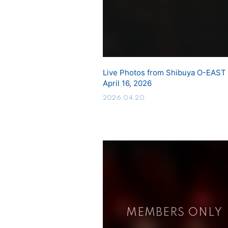
Live Photos from Shibuya O-EAST
April 16, 2026
2026.04.20