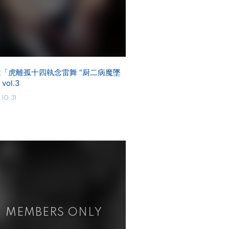
cot「虎離孤十四執念雷舞 “厨二病魔墜
vol.3
10.31