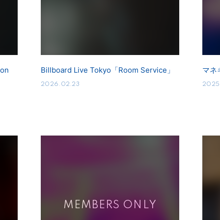
 on
Billboard Live Tokyo「Room Service」
マネ
2026.02.23
2025.