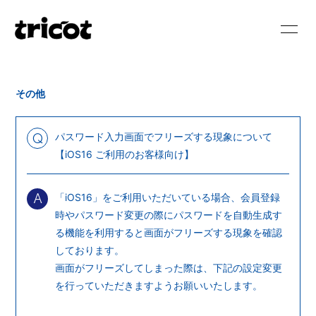
HOME
NEWS
その他
SCHEDULE
BIOGRAPHY
DISCOGRAPHY
VIDEO
パスワード入力画面でフリーズする現象について
Q
【iOS16 ご利用のお客様向け】
BLOG
MOVIE
「iOS16」をご利用いただいている場合、会員登録
PHOTO
RADIO
A
時やパスワード変更の際にパスワードを自動生成す
る機能を利用すると画面がフリーズする現象を確認
しております。
画面がフリーズしてしまった際は、下記の設定変更
を行っていただきますようお願いいたします。
会員登録
ログイン