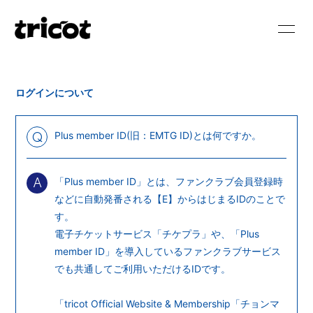
HOME
NEWS
ログインについて
SCHEDULE
BIOGRAPHY
DISCOGRAPHY
VIDEO
Plus member ID(旧：EMTG ID)とは何ですか。
Q
BLOG
MOVIE
「Plus member ID」とは、ファンクラブ会員登録時
A
PHOTO
RADIO
などに自動発番される【E】からはじまるIDのことで
す。
電子チケットサービス「
チケプラ
」や、「Plus
member ID」を導入しているファンクラブサービス
でも共通してご利用いただけるIDです。
会員登録
ログイン
「tricot Official Website & Membership「チョンマ