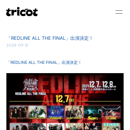
HOME
NEWS
「REDLINE ALL THE FINAL」出演決定！
SCHEDULE
BIOGRAPHY
2024.09.12
DISCOGRAPHY
VIDEO
「REDLINE ALL THE FINAL」出演決定！
BLOG
MOVIE
PHOTO
RADIO
会員登録
ログイン