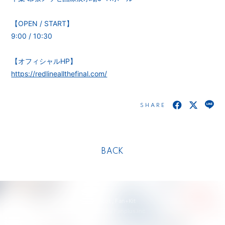
【OPEN / START】
9:00 / 10:30
【オフィシャルHP】
https://redlineallthefinal.com/
SHARE
BACK
© tricot ,
Fan+Kit
Powered by Fanplus.inc