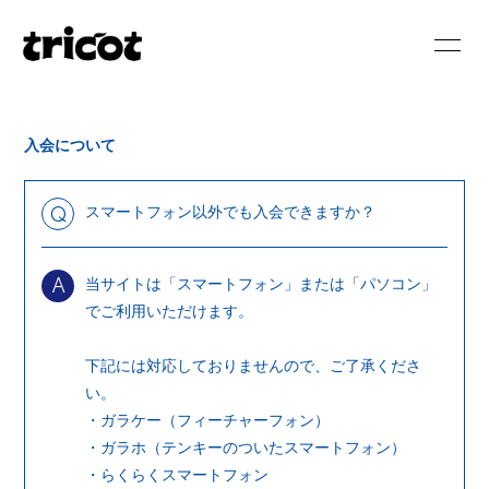
HOME
NEWS
入会について
SCHEDULE
BIOGRAPHY
DISCOGRAPHY
VIDEO
スマートフォン以外でも入会できますか？
Q
BLOG
MOVIE
当サイトは「スマートフォン」または「パソコン」
A
PHOTO
RADIO
でご利用いただけます。
下記には対応しておりませんので、ご了承くださ
い。
・ガラケー（フィーチャーフォン）
・ガラホ（テンキーのついたスマートフォン）
会員登録
ログイン
・らくらくスマートフォン