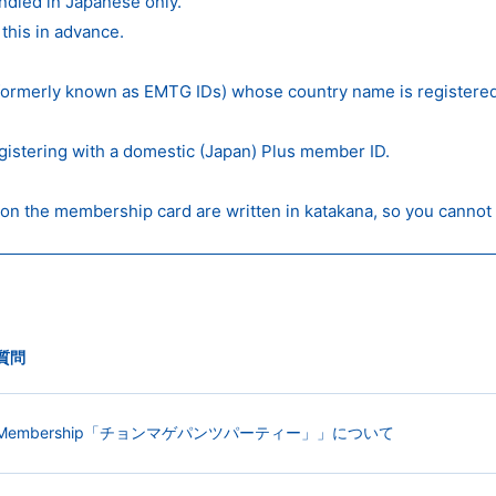
andled in Japanese only.
this in advance.
formerly known as EMTG IDs) whose country name is registered
gistering with a domestic (Japan) Plus member ID.
on the membership card are written in katakana, so you cannot r
質問
ebsite & Membership「チョンマゲパンツパーティー」」について