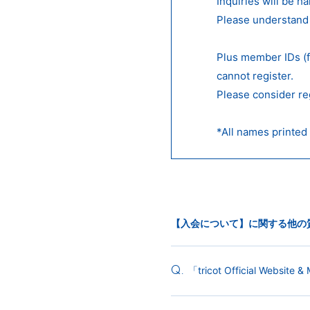
Inquiries will be h
Please understand 
Plus member IDs (
cannot register.
Please consider re
*All names printed 
【入会について】に関する他の
「tricot Official W
Q.