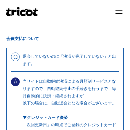
HOME
NEWS
会費支払について
SCHEDULE
BIOGRAPHY
DISCOGRAPHY
VIDEO
退会していないのに「決済が完了していない」と出
Q
ます。
BLOG
MOVIE
当サイトは自動継続決済による月額制サービスとな
PHOTO
RADIO
A
りますので、自動継続停止の手続きを行うまで、毎
月自動的に決済・継続されますが
以下の場合に、自動退会となる場合がございます。
▼クレジットカード決済
会員登録
ログイン
「次回更新日」の時点でご登録のクレジットカード