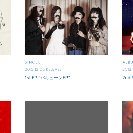
SINGLE
ALB
2012.12.05 RELEASE
2012
1st EP “バキューンEP”
2nd