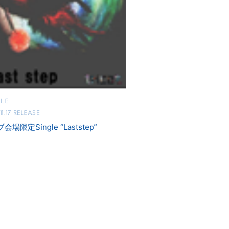
LE
11.17 RELEASE
会場限定Single “Laststep”