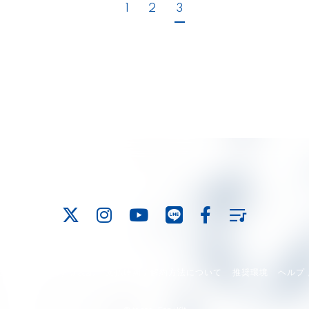
1
2
3
定商取引法に関する表記
支払時期 / 解約方法について
推奨環境
ヘルプ 