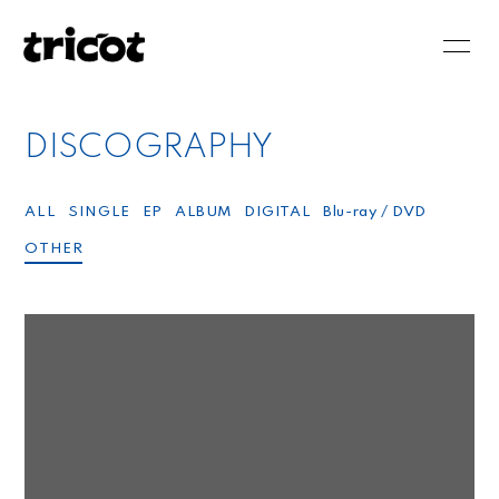
HOME
NEWS
DISCOGRAPHY
SCHEDULE
BIOGRAPHY
DISCOGRAPHY
VIDEO
ALL
SINGLE
EP
ALBUM
DIGITAL
Blu-ray / DVD
OTHER
BLOG
MOVIE
PHOTO
RADIO
会員登録
ログイン